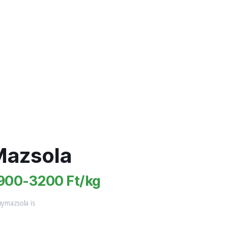
azsola
900-3200 Ft/kg
nymazsola is