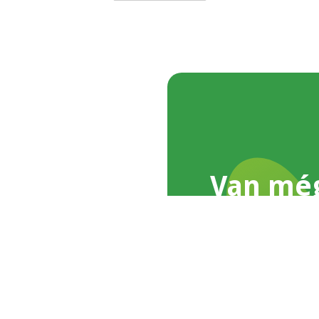
Van mé
Írj nekünk