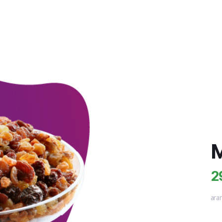
M
2
ara