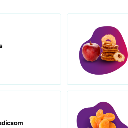
s
radicsom