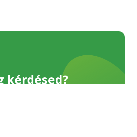
g kérdésed?