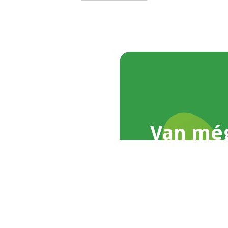
Van mé
Írj nekünk