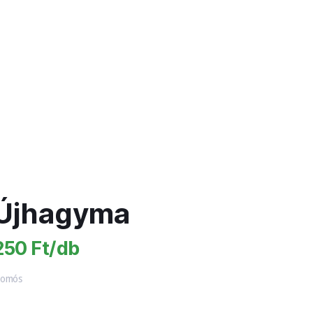
Újhagyma
250 Ft/db
somós