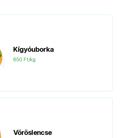
Kígyóuborka
650 Ft/kg
Vöröslencse