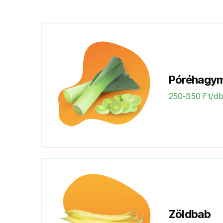
Póréhagy
250-350 Ft/d
Zöldbab