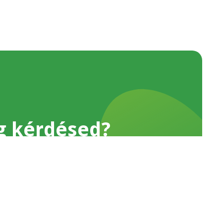
g kérdésed?