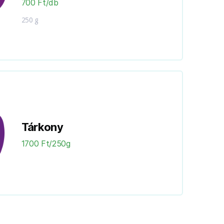
700 Ft/db
250 g
Tárkony
1700 Ft/250g