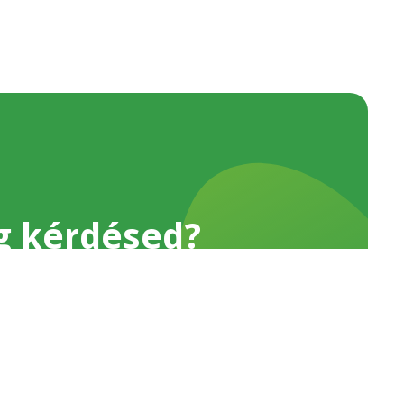
g kérdésed?