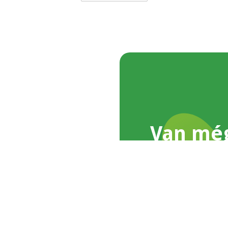
Van mé
Írj nekünk