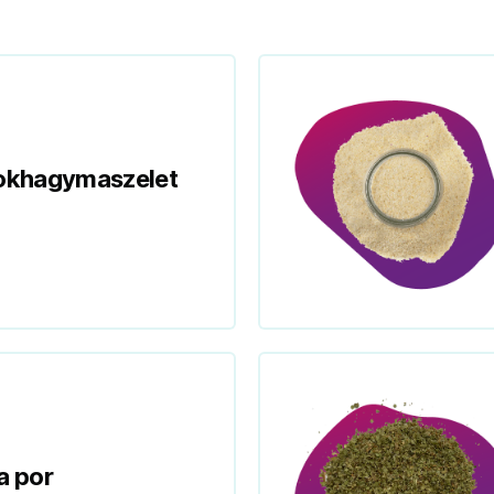
fokhagymaszelet
 por