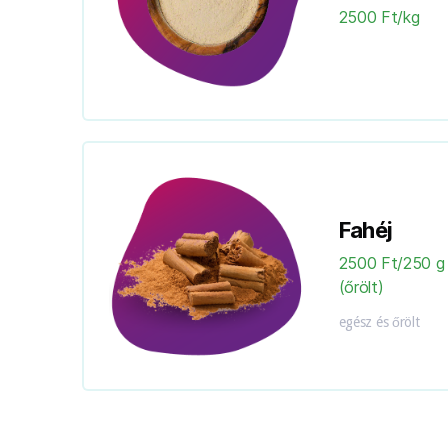
2500 Ft/kg
Fahéj
2500 Ft/250 g
(őrölt)
egész és őrölt