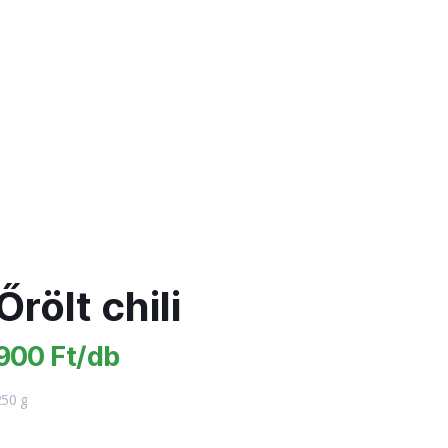
Őrölt chili
900 Ft/db
250 g