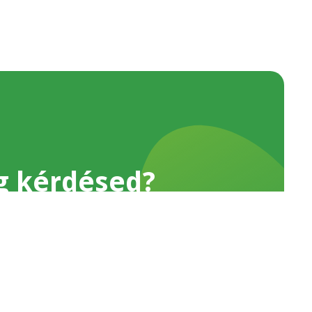
g kérdésed?