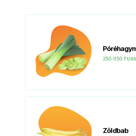
Póréhagy
250-350 Ft/d
Zöldbab