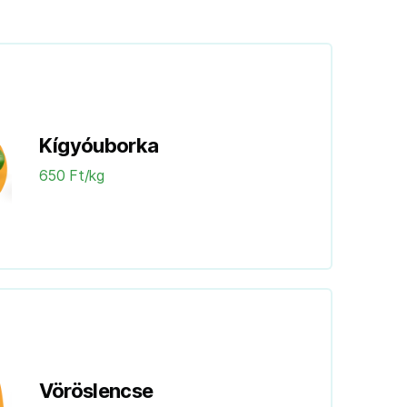
Kígyóuborka
650 Ft/kg
Vöröslencse